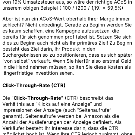
von 19% Umsatzsteuer aus, so wäre der richtige ACoS in
unserem obigen Beispiel ( 100 / (200 / 1,19) = 59,5%)
Aber ist nun ein ACoS-Wert oberhalb Ihrer Marge immer
schlecht? Nicht unbedingt. Gerade zu Beginn werden Sie
es kaum schaffen, eine Kampagne aufzusetzen, die
bereits für sich genommen profitabel ist. Setzen Sie sich
dies zu Beginn auch nicht als Ihr primäres Ziel! Zu Beginn
besteht das Ziel darin, Ihr Produkt in den
Suchergebnissen so zu positionieren, dass es sich später
“von selbst” verkauft. Wenn Sie hierfür also erstmal Geld
in die Hand nehmen müssen, sollten Sie diese Kosten als
längerfristige Investition sehen.
Click-Through-Rate (CTR)
Die
“Click-Through-Rate”
(CTR) beschreibt das
Verhältnis aus “Klicks auf eine Anzeige” und
Impressionen der Anzeige (auch “Seitenaufrufe”
genannt). Seitenaufrufe werden bei Amazon als die
Anzahl der Auslieferungen der Anzeige definiert. Als
Verkäufer besteht Ihr Interesse darin, dass die CTR
möglichst hoch ist. Wenn Ihre CTR jedoch zunimmt, ohne