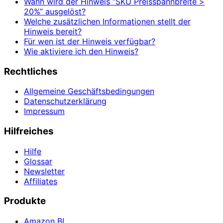
Wann wird der Hinweis “SKU Preisspannbreite >
20%” ausgelöst?
Welche zusätzlichen Informationen stellt der
Hinweis bereit?
Für wen ist der Hinweis verfügbar?
Wie aktiviere ich den Hinweis?
Rechtliches
Allgemeine Geschäftsbedingungen
Datenschutzerklärung
Impressum
Hilfreiches
Hilfe
Glossar
Newsletter
Affiliates
Produkte
Amazon BI